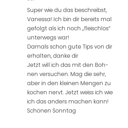
Super wie du das beschreibst,
Vanes­sa! Ich bin dir bereits mal
gefolgt als ich noch „fleisch­los“
unter­wegs war!
Damals schon gute Tips von dir
erhal­ten, dan­ke dir
Jetzt will ich das mit den Boh­
nen ver­su­chen. Mag die sehr,
aber in den klei­nen Men­gen zu
kochen nervt. Jetzt weiss ich wie
ich das anders machen kann!
Schö­nen Sonn­tag