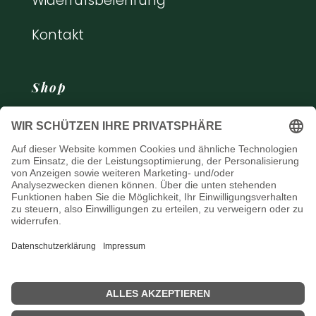
Widerrufsbelehrung
Kontakt
Shop
Bücher
Kochkurse
© 2023- 2025 · made with
by Vanessa
