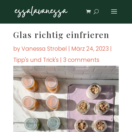
Glas rich­tig ein­frie­ren
by
Vanessa Strobel
|
März 24, 2023
|
Tipp's und Trick's
|
3 comments