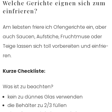
Wel­che Gerich­te eig­nen sich zum
ein­frie­ren?
Am liebs­ten frie­re ich Ofen­ge­rich­te ein, aber
auch Sau­cen, Auf­sti­che, Frucht­mu­se oder
Tei­ge las­sen sich toll vor­be­rei­ten und ein­frie­
ren.
Kur­ze Check­lis­te:
Was ist zu beach­ten?
kein zu dün­nes Glas ver­wen­den
die Behäl­ter zu 2/3 fül­len