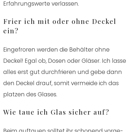
Erfah­rungs­wer­te ver­las­sen.
Frier ich mit oder ohne Deckel
ein?
Ein­ge­fro­ren wer­den die Behäl­ter ohne
Deckel! Egal ob, Dosen oder Glä­ser. Ich las­se
alles erst gut durch­frie­ren und gebe dann
den Deckel drauf, somit ver­mei­de ich das
plat­zen des Gla­ses.
Wie taue ich Glas sicher auf?
Beim auf­tau­en soll­tet ihr scho­nend vor­ge­