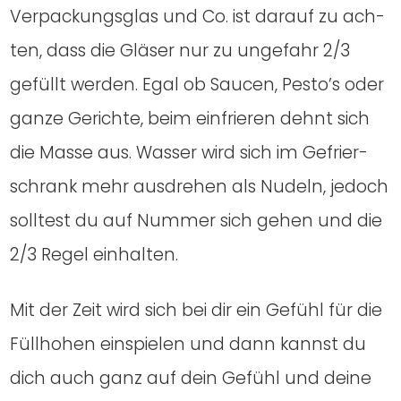
Ver­pa­ckungs­glas und Co. ist dar­auf zu ach­
ten, dass die Glä­ser nur zu unge­fahr 2/3
gefüllt wer­den. Egal ob Sau­cen, Pesto’s oder
gan­ze Gerich­te, beim ein­frie­ren dehnt sich
die Mas­se aus. Was­ser wird sich im Gefrier­
schrank mehr aus­dre­hen als Nudeln, jedoch
soll­test du auf Num­mer sich gehen und die
2/3 Regel ein­hal­ten.
Mit der Zeit wird sich bei dir ein Gefühl für die
Füll­ho­hen ein­spie­len und dann kannst du
dich auch ganz auf dein Gefühl und dei­ne