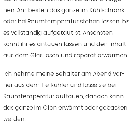
hen. Am bes­ten das gan­ze im Kühl­schrank
oder bei Raum­tem­pe­ra­tur ste­hen las­sen, bis
es voll­stän­dig auf­ge­taut ist. Ansons­ten
könnt ihr es antau­en las­sen und den Inhalt
aus dem Glas lösen und sepa­rat erwär­men.
Ich neh­me mei­ne Behäl­ter am Abend vor­
her aus dem Tief­küh­ler und las­se sie bei
Raum­tem­pe­ra­tur auf­tau­en, danach kann
das gan­ze im Ofen erwärmt oder geba­cken
wer­den.