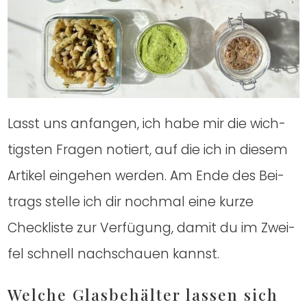
Lasst uns anfan­gen, ich habe mir die wich­
tigs­ten Fra­gen notiert, auf die ich in die­sem
Arti­kel ein­ge­hen wer­den. Am Ende des Bei­
trags stel­le ich dir noch­mal eine kur­ze
Check­lis­te zur Ver­fü­gung, damit du im Zwei­
fel schnell nach­schau­en kannst.
Wel­che Glas­be­häl­ter las­sen sich