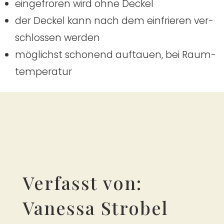
ein­ge­fro­ren wird ohne Deckel
der Deckel kann nach dem ein­frie­ren ver­
schlos­sen wer­den
mög­lichst scho­nend auf­tau­en, bei Raum­
tem­pe­ra­tur
Verfasst von:
Vanessa Strobel