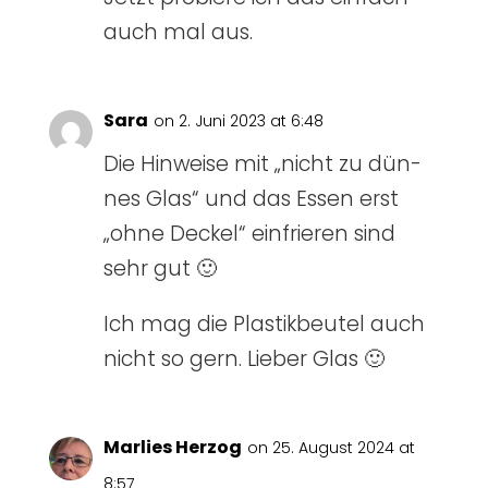
auch mal aus.
Sara
on 2. Juni 2023 at 6:48
Die Hin­wei­se mit „nicht zu dün­
nes Glas“ und das Essen erst
„ohne Deckel“ ein­frie­ren sind
sehr gut 🙂
Ich mag die Plas­tik­beu­tel auch
nicht so gern. Lie­ber Glas 🙂
Marlies Herzog
on 25. August 2024 at
8:57