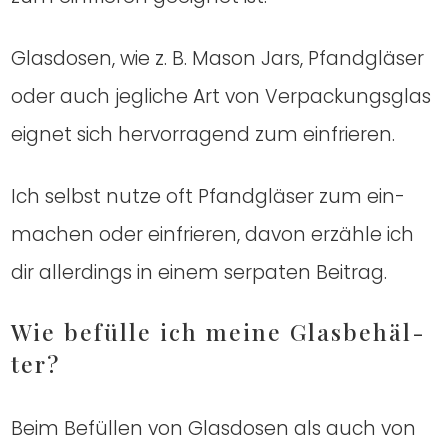
Glas­do­sen, wie z. B. Mason Jars, Pfand­glä­ser
oder auch jeg­li­che Art von Ver­pa­ckungs­glas
eig­net sich her­vor­ra­gend zum ein­frie­ren.
Ich selbst nut­ze oft Pfand­glä­ser zum ein­
ma­chen oder ein­frie­ren, davon erzäh­le ich
dir aller­dings in einem ser­pa­ten Bei­trag.
Wie befül­le ich mei­ne Glas­be­häl­
ter?
Beim Befül­len von Glas­do­sen als auch von