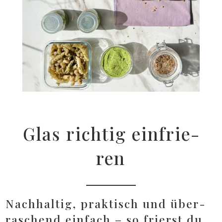
Glas rich­tig ein­frie­
ren
Nach­hal­tig, prak­tisch und über­
ra­schend ein­fach – so frierst du