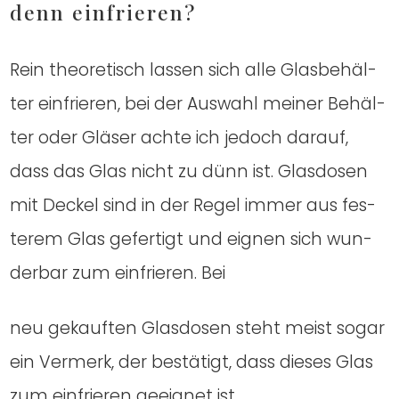
denn ein­frie­ren?
Rein theo­re­tisch las­sen sich alle Glas­be­häl­
ter ein­frie­ren, bei der Aus­wahl mei­ner Behäl­
ter oder Glä­ser ach­te ich jedoch dar­auf,
dass das Glas nicht zu dünn ist. Glas­do­sen
mit Deckel sind in der Regel immer aus fes­
te­rem Glas gefer­tigt und eig­nen sich wun­
der­bar zum ein­frie­ren. Bei
neu gekauf­ten Glas­do­sen steht meist sogar
ein Ver­merk, der bestä­tigt, dass die­ses Glas
zum ein­frie­ren geeig­net ist.