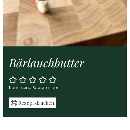
Bär­lauch­but­ter
Noch kei­ne Bewer­tun­gen
Rezept dru­cken