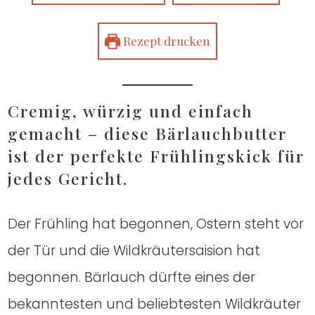
Rezept dru­cken
Cre­mig, wür­zig und ein­fach
gemacht – die­se Bär­lauch­but­ter
ist der per­fek­te Früh­lings­kick für
jedes Gericht.
Der Früh­ling hat begon­nen, Ostern steht vor
der Tür und die Wild­kräu­ter­sai­si­on hat
begon­nen. Bär­lauch dürf­te eines der
bekann­tes­ten und belieb­tes­ten Wild­kräu­ter