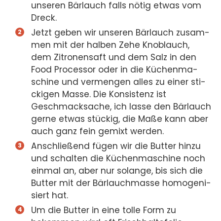
unse­ren Bär­lauch falls nötig etwas vom
Dreck.
Jetzt geben wir unse­ren Bär­lauch zusam­
men mit der hal­ben Zehe Knob­lauch,
dem Zitro­nen­saft und dem Salz in den
Food Pro­ces­sor oder in die Küchen­ma­
schi­ne und ver­men­gen alles zu einer sti­
cki­gen Mas­se. Die Kon­sis­tenz ist
Geschmack­sa­che, ich las­se den Bär­lauch
ger­ne etwas stü­ckig, die Maße kann aber
auch ganz fein gemixt wer­den.
Anschlie­ßend fügen wir die But­ter hin­zu
und schal­ten die Küchen­ma­schi­ne noch
ein­mal an, aber nur solan­ge, bis sich die
But­ter mit der Bär­lauch­mas­se homo­ge­ni­
siert hat.
Um die But­ter in eine tol­le Form zu