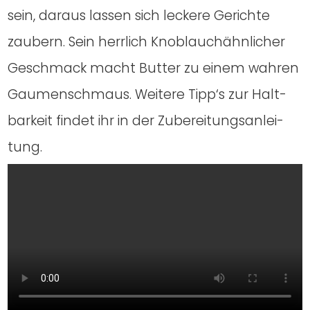
sein, dar­aus las­sen sich lecke­re Gerich­te
zau­bern. Sein herr­lich Knob­lauch­ähn­li­cher
Geschmack macht But­ter zu einem wah­ren
Gau­men­schmaus. Wei­te­re Tipp‘s zur Halt­
bar­keit fin­det ihr in der Zube­rei­tungs­an­lei­
tung.