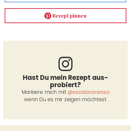
Rezept pin­nen
Hast Du mein Rezept aus­
pro­biert?
Mar­kie­re mich mit
@essalavanessa
wenn Du es mir zei­gen möch­test.