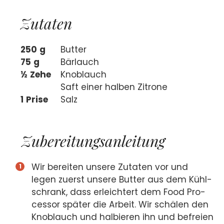
Zuta­ten
250
g
But­ter
75
g
Bär­lauch
½
Zehe
Knob­lauch
Saft einer hal­ben Zitro­ne
1
Pri­se
Salz
Zube­rei­tungs­an­lei­tung
Wir berei­ten unse­re Zuta­ten vor und
legen zuerst unse­re But­ter aus dem Kühl­
schrank, dass erleich­tert dem Food Pro­
ces­sor spä­ter die Arbeit. Wir schä­len den
Knob­lauch und hal­bie­ren ihn und befrei­en