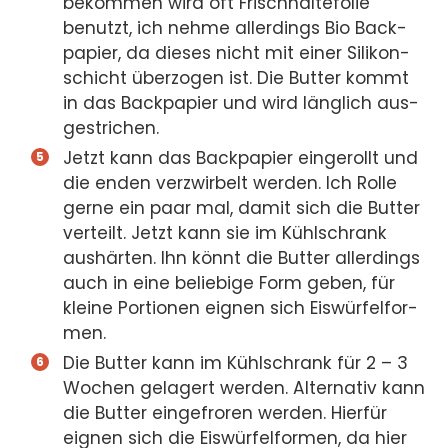
bekom­men wird oft Frisch­hal­te­fo­lie
benutzt, ich neh­me aller­dings Bio Back­
pa­pier, da die­ses nicht mit einer Sili­kon­
schicht über­zo­gen ist. Die But­ter kommt
in das Back­pa­pier und wird läng­lich aus­
ge­stri­chen.
Jetzt kann das Back­pa­pier ein­ge­rollt und
die enden verz­wir­belt wer­den. Ich Rol­le
ger­ne ein paar mal, damit sich die But­ter
ver­teilt. Jetzt kann sie im Kühl­schrank
aus­här­ten. Ihn könnt die But­ter aller­dings
auch in eine belie­bi­ge Form geben, für
klei­ne Por­tio­nen eig­nen sich Eis­wür­fel­for­
men.
Die But­ter kann im Kühl­schrank für 2 – 3
Wochen gela­gert wer­den. Alter­na­tiv kann
die But­ter ein­ge­fro­ren wer­den. Hier­für
eig­nen sich die Eis­wür­fel­for­men, da hier