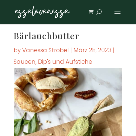
Bär­lauch­but­ter
by
Vanessa Strobel
|
März 28, 2023
|
Saucen, Dip's und Aufstiche