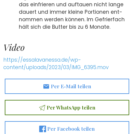
das ein­frie­ren und auf­tau­en nicht lan­ge
dau­ert und immer klei­ne Por­tio­nen ent­
nom­men wer­den kön­nen. Im Gefrier­fach
hält sich die But­ter bis zu 6 Mona­te.
Video
https://essalavanessa.de/wp-
content/uploads/2023/03/IMG_6395.mov
Per E‑Mail tei­len
Per Whats­App tei­len
Per Face­book tei­len