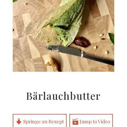
Bär­lauch­but­ter
Sprin­ge zu Rezept
Jump to Video