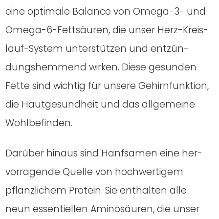
eine opti­ma­le Balan­ce von Ome­ga-3- und
Ome­ga-6-Fett­säu­ren, die unser Herz-Kreis­
lauf-Sys­tem unter­stüt­zen und ent­zün­
dungs­hem­mend wir­ken. Die­se gesun­den
Fet­te sind wich­tig für unse­re Gehirn­funk­ti­on,
die Haut­ge­sund­heit und das all­ge­mei­ne
Wohl­be­fin­den.
Dar­über hin­aus sind Hanf­sa­men eine her­
vor­ra­gen­de Quel­le von hoch­wer­ti­gem
pflanz­li­chem Pro­te­in. Sie ent­hal­ten alle
neun essen­ti­el­len Ami­no­säu­ren, die unser