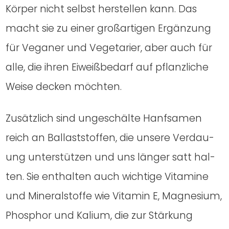
Kör­per nicht selbst her­stel­len kann. Das
macht sie zu einer groß­ar­ti­gen Ergän­zung
für Vega­ner und Vege­ta­ri­er, aber auch für
alle, die ihren Eiweiß­be­darf auf pflanz­li­che
Wei­se decken möch­ten.
Zusätz­lich sind unge­schäl­te Hanf­sa­men
reich an Bal­last­stof­fen, die unse­re Ver­dau­
ung unter­stüt­zen und uns län­ger satt hal­
ten. Sie ent­hal­ten auch wich­ti­ge Vit­ami­ne
und Mine­ral­stof­fe wie Vit­amin E, Magne­si­um,
Phos­phor und Kali­um, die zur Stär­kung