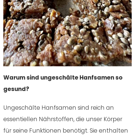
War­um sind unge­schäl­te Hanf­sa­men so
gesund?
Unge­schäl­te Hanf­sa­men sind reich an
essen­ti­el­len Nähr­stof­fen, die unser Kör­per
für sei­ne Funk­tio­nen benö­tigt. Sie ent­hal­ten