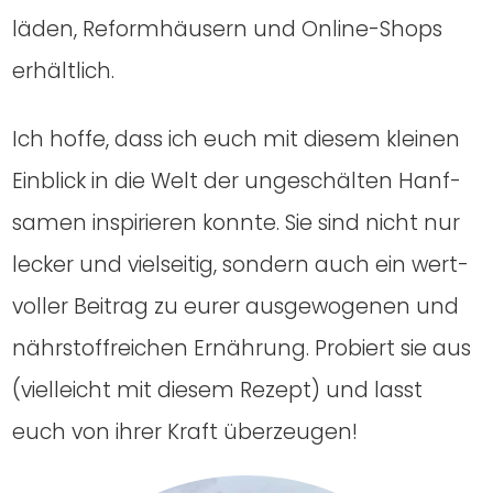
lä­den, Reform­häu­sern und Online-Shops
erhält­lich.
Ich hof­fe, dass ich euch mit die­sem klei­nen
Ein­blick in die Welt der unge­schäl­ten Hanf­
sa­men inspi­rie­ren konn­te. Sie sind nicht nur
lecker und viel­sei­tig, son­dern auch ein wert­
vol­ler Bei­trag zu eurer aus­ge­wo­ge­nen und
nähr­stoff­rei­chen Ernäh­rung. Pro­biert sie aus
(viel­leicht mit die­sem Rezept) und lasst
euch von ihrer Kraft über­zeu­gen!