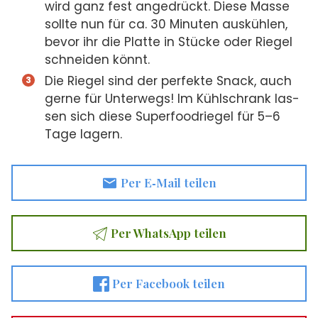
wird ganz fest ange­drückt. Die­se Mas­se
soll­te nun für ca. 30 Minu­ten aus­küh­len,
bevor ihr die Plat­te in Stü­cke oder Rie­gel
schnei­den könnt.
Die Rie­gel sind der per­fek­te Snack, auch
ger­ne für Unter­wegs! Im Kühl­schrank las­
sen sich die­se Super­food­rie­gel für 5–6
Tage lagern.
Per E‑Mail tei­len
Per Whats­App tei­len
Per Face­book tei­len