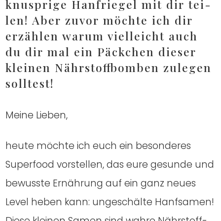
knusp­ri­ge Han­frie­gel mit dir tei­
len! Aber zuvor möch­te ich dir
erzäh­len war­um viel­leicht auch
du dir mal ein Päck­chen die­ser
klei­nen Nähr­stoff­bom­ben zule­gen
soll­test!
Mei­ne Lie­ben,
heu­te möch­te ich euch ein beson­de­res
Super­food vor­stel­len, das eure gesun­de und
bewuss­te Ernäh­rung auf ein ganz neu­es
Level heben kann: unge­schäl­te Hanf­sa­men!
Die­se klei­nen Samen sind wah­re Nähr­stoff­