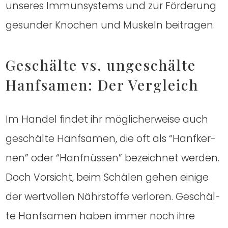
unse­res Immun­sys­tems und zur För­de­rung
gesun­der Kno­chen und Mus­keln bei­tra­gen.
Geschäl­te vs. unge­schäl­te
Hanf­sa­men: Der Ver­gleich
Im Han­del fin­det ihr mög­li­cher­wei­se auch
geschäl­te Hanf­sa­men, die oft als “Hanf­ker­
nen” oder “Hanf­nüs­sen” bezeich­net wer­den.
Doch Vor­sicht, beim Schä­len gehen eini­ge
der wert­vol­len Nähr­stof­fe ver­lo­ren. Geschäl­
te Hanf­sa­men haben immer noch ihre