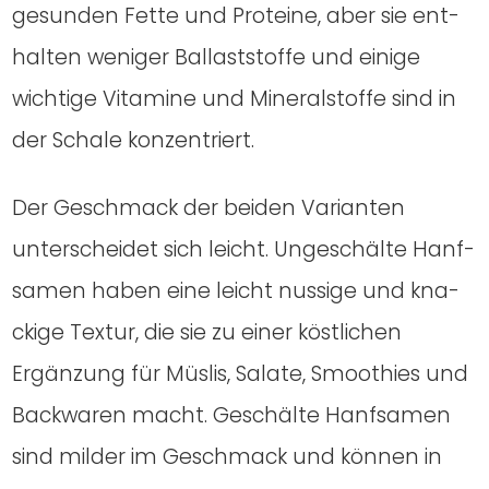
gesun­den Fet­te und Pro­te­ine, aber sie ent­
hal­ten weni­ger Bal­last­stof­fe und eini­ge
wich­ti­ge Vit­ami­ne und Mine­ral­stof­fe sind in
der Scha­le kon­zen­triert.
Der Geschmack der bei­den Vari­an­ten
unter­schei­det sich leicht. Unge­schäl­te Hanf­
sa­men haben eine leicht nussi­ge und kna­
cki­ge Tex­tur, die sie zu einer köst­li­chen
Ergän­zung für Müs­lis, Sala­te, Smoothies und
Back­wa­ren macht. Geschäl­te Hanf­sa­men
sind mil­der im Geschmack und kön­nen in