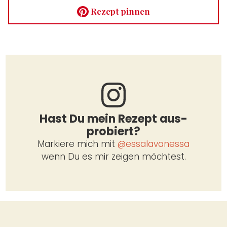
Rezept pin­nen
Hast Du mein Rezept aus­
pro­biert?
Mar­kie­re mich mit
@essalavanessa
wenn Du es mir zei­gen möch­test.