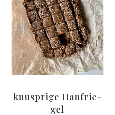
knusp­ri­ge Han­frie­
gel