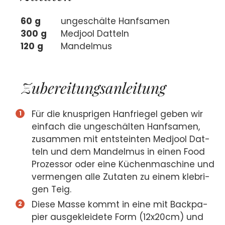
60
g
unge­schäl­te Hanf­sa­men
300
g
Med­jool Dat­teln
120
g
Man­del­mus
Zube­rei­tungs­an­lei­tung
Für die knusp­ri­gen Han­frie­gel geben wir
ein­fach die unge­schäl­ten Hanf­sa­men,
zusam­men mit ent­stein­ten Med­jool Dat­
teln und dem Man­del­mus in einen Food
Pro­zes­sor oder eine Küchen­ma­schi­ne und
ver­men­gen alle Zuta­ten zu einem kleb­ri­
gen Teig.
Die­se Mas­se kommt in eine mit Back­pa­
pier aus­ge­klei­de­te Form (12x20cm) und