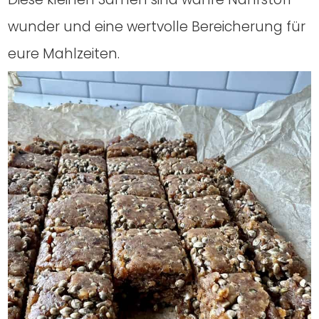
wun­der und eine wert­vol­le Berei­che­rung für
eure Mahl­zei­ten.