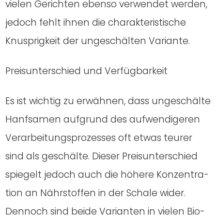
vie­len Gerich­ten eben­so ver­wen­det wer­den,
jedoch fehlt ihnen die cha­rak­te­ris­ti­sche
Knusp­rig­keit der unge­schäl­ten Vari­an­te.
Preis­un­ter­schied und Ver­füg­bar­keit
Es ist wich­tig zu erwäh­nen, dass unge­schäl­te
Hanf­sa­men auf­grund des auf­wen­di­ge­ren
Ver­ar­bei­tungs­pro­zes­ses oft etwas teu­rer
sind als geschäl­te. Die­ser Preis­un­ter­schied
spie­gelt jedoch auch die höhe­re Kon­zen­tra­
ti­on an Nähr­stof­fen in der Scha­le wider.
Den­noch sind bei­de Vari­an­ten in vie­len Bio­