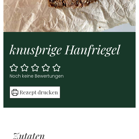
knusp­ri­ge Han­frie­gel
Noch kei­ne Bewer­tun­gen
Rezept dru­cken
Zuta­ten