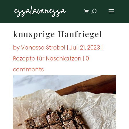
knusp­ri­ge Han­frie­gel
by
Vanessa Strobel
|
Juli 21, 2023
|
Rezepte für Naschkatzen
|
0
comments