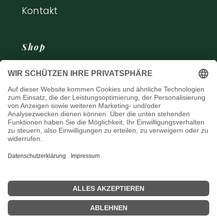
Kontakt
Shop
Bücher
Kochkurse
© 2023- 2025 · made with
by Vanessa

Strobel