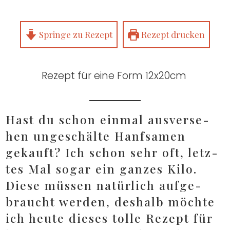
Sprin­ge zu Rezept
Rezept dru­cken
Rezept für eine Form 12x20cm
Hast du schon ein­mal aus­ver­se­
hen unge­schäl­te Hanf­sa­men
gekauft? Ich schon sehr oft, letz­
tes Mal sogar ein gan­zes Kilo.
Die­se müs­sen natür­lich auf­ge­
braucht wer­den, des­halb möch­te
ich heu­te die­ses tol­le Rezept für