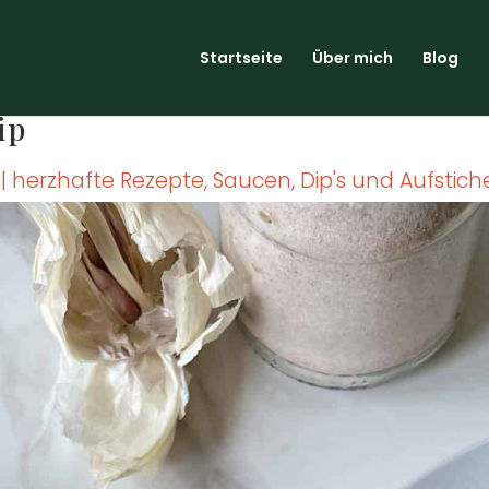
Start­sei­te
Über mich
Blog
ip
|
herzhafte Rezepte
,
Saucen, Dip's und Aufstich