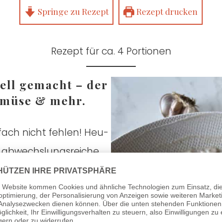
Sprin­ge zu Rezept
Rezept dru­cken
Rezept für ca. 4 Por­tio­nen
nell gemacht – der
Gemü­se & mehr.
n­fach nicht feh­len! Heu­
le abwechs­lungs­rei­che
nen Auber­gi­nen und