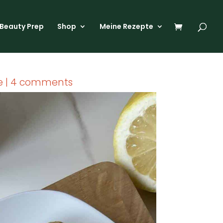
Beau­ty Prep
Shop
Mei­ne Rezep­te
e
|
4 comments