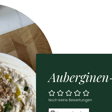
Auber­gi­nen
Noch kei­ne Bewer­tun­gen