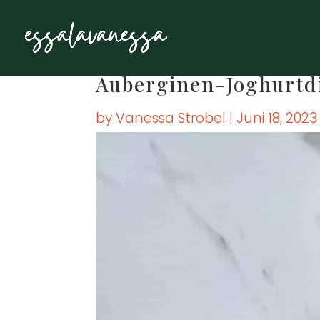
Auber­gi­nen-Joghurt­d
by
Vanessa Strobel
|
Juni 18, 2023