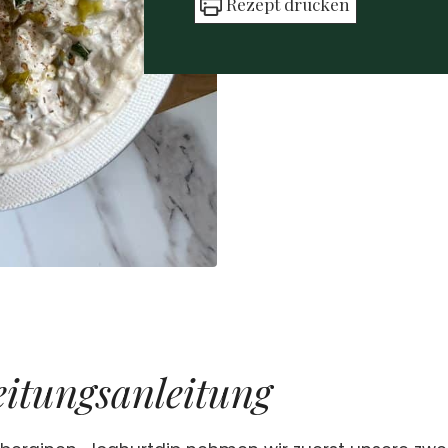
Rezept dru­cken
i­tungs­an­lei­tung