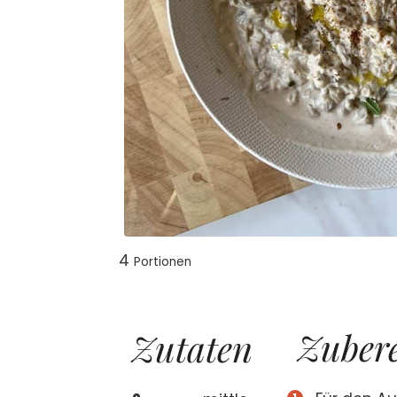
4
Por­tio­nen
Zube­re
Zuta­ten