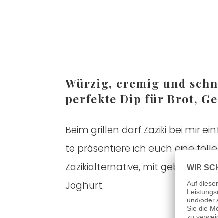
Wür­zig, cre­mig und sch
per­fek­te Dip für Brot, 
Beim gril­len darf Zazi­ki bei mir ei
te prä­sen­tie­re ich euch eine tol­
Zazi­ki­al­ter­na­ti­ve, mit geba­cke­
Joghurt.