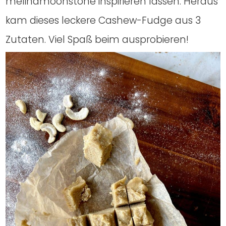
melin­amo­on­stone inspi­rie­ren las­sen. Her­aus
kam die­ses lecke­re Cas­hew-Fudge aus 3
Zuta­ten. Viel Spaß beim aus­pro­bie­ren!