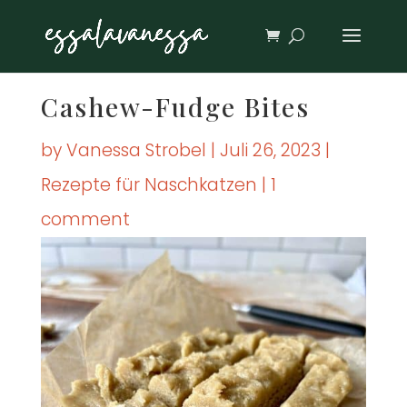
Cas­hew-Fudge Bites
by
Vanessa Strobel
|
Juli 26, 2023
|
Rezepte für Naschkatzen
|
1
comment