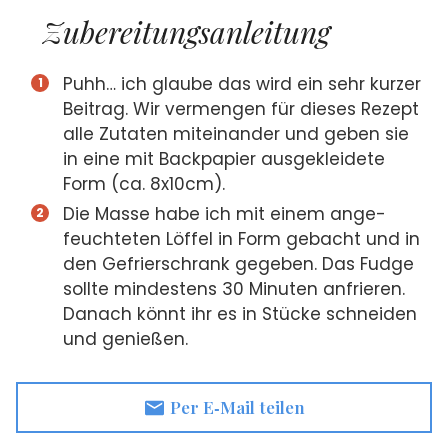
Zube­rei­tungs­an­lei­tung
Puhh… ich glau­be das wird ein sehr kur­zer
Bei­trag. Wir ver­men­gen für die­ses Rezept
alle Zuta­ten mit­ein­an­der und geben sie
in eine mit Back­pa­pier aus­ge­klei­de­te
Form (ca. 8x10cm).
Die Mas­se habe ich mit einem ange­
feuch­te­ten Löf­fel in Form gebacht und in
den Gefrier­schrank gege­ben. Das Fudge
soll­te min­des­tens 30 Minu­ten anfrie­ren.
Danach könnt ihr es in Stü­cke schnei­den
und genie­ßen.
Per E‑Mail tei­len