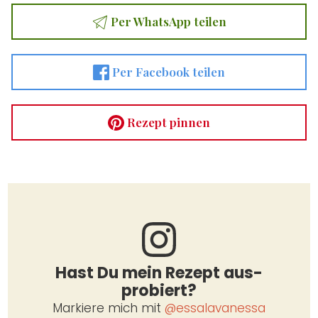
Per Whats­App tei­len
Per Face­book tei­len
Rezept pin­nen
Hast Du mein Rezept aus­
pro­biert?
Mar­kie­re mich mit
@essalavanessa