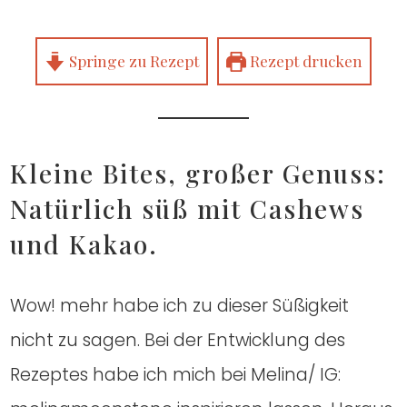
Sprin­ge zu Rezept
Rezept dru­cken
Klei­ne Bites, gro­ßer Genuss:
Natür­lich süß mit Cas­hews
und Kakao.
Wow! mehr habe ich zu die­ser Süßig­keit
nicht zu sagen. Bei der Ent­wick­lung des
Rezep­tes habe ich mich bei Melina/ IG: