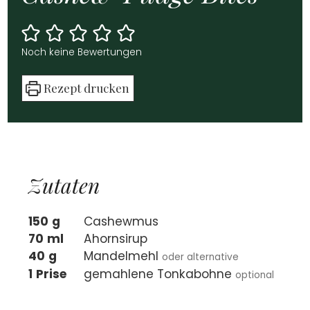
Noch kei­ne Bewer­tun­gen
Rezept dru­cken
Zuta­ten
150
g
Cas­hew­mus
70
ml
Ahorn­si­rup
40
g
Man­del­mehl
oder alter­na­ti­ve
1
Pri­se
gemah­le­ne Tonk­a­boh­ne
optio­nal